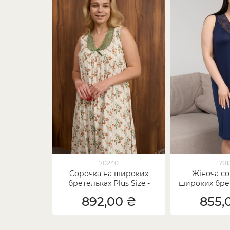
70240
701
Сорочка на широких
Жіноча со
бретельках Plus Size -
широких брет
Зелені гілочки
Size - 
892,00 ₴
855,