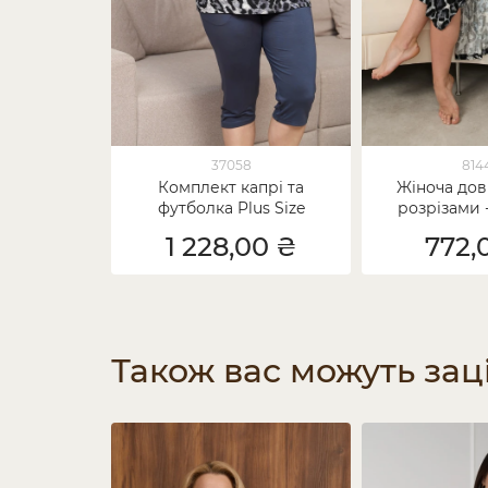
37058
814
Комплект капрі та
Жіноча довг
футболка Plus Size
розрізами 
леопард - віскоза
1 228,00 ₴
772,
Також вас можуть зац