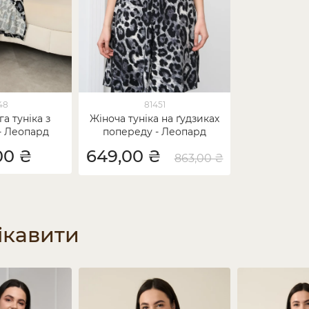
48
81451
а туніка з
Жіноча туніка на ґудзиках
- Леопард
попереду - Леопард
00 ₴
649,00 ₴
863,00 ₴
ікавити