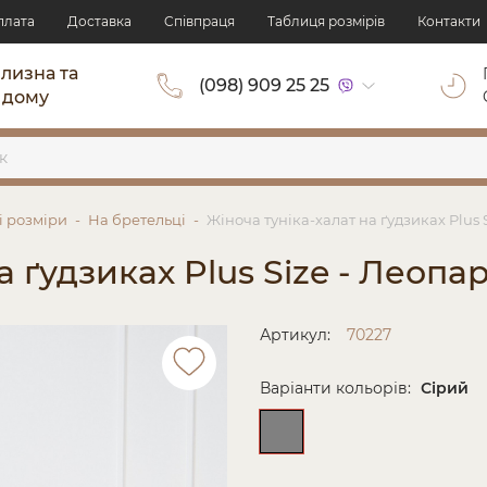
плата
Доставка
Cпівпраця
Таблиця розмірів
Контакти
ілизна та
(098) 909 25 25
 дому
і розміри
На бретельці
Жіноча туніка-халат на ґудзиках Plus 
а ґудзиках Plus Size - Леопа
Артикул:
70227
Варіанти кольорів:
Сірий