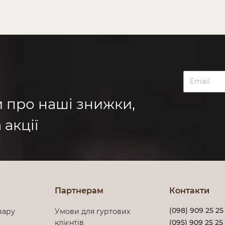
и про наші знижки,
 акції
Партнерам
Контакти
(098) 909 25 25
вару
Умови для гуртових
клієнтів
(095) 909 25 25