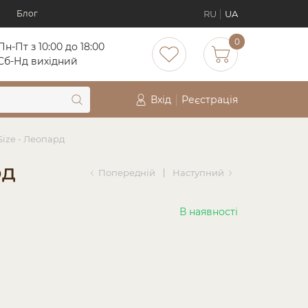
RU
UA
Блог
0
Пн-Пт з 10:00 до 18:00
Cб-Нд вихідний
Вхід
Реєстрація
Size - Леопард
рд
Попередній
Наступний
В наявності