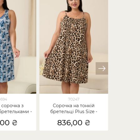
1694
70247
 сорочка з
Сорочка на тонкій
Сорочк
ретельками -
бретельці Plus Size -
бретельк
s Size
выскоза, Леопард
Квіт
,00 ₴
836,00 ₴
90