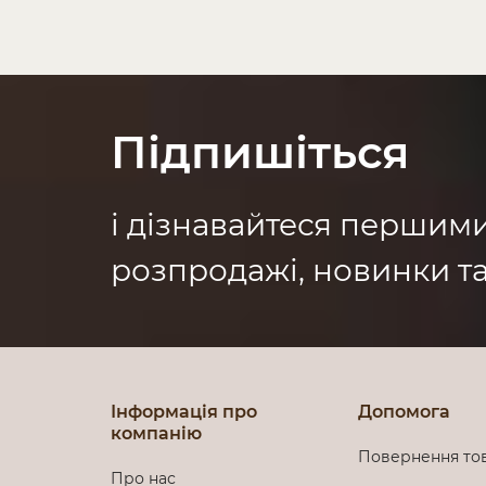
Підпишіться
і дізнавайтеся першим
розпродажі, новинки та
Інформація про
Допомога
компанію
Повернення то
Про нас