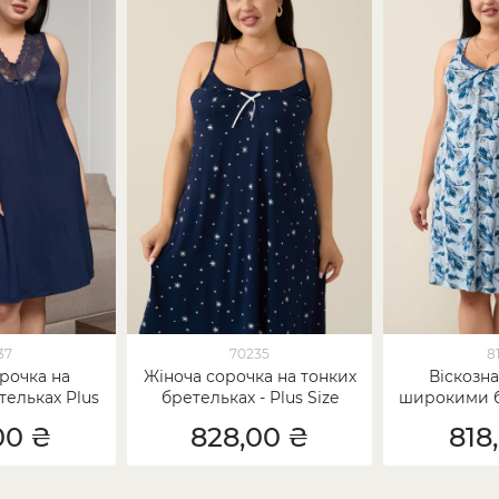
37
70235
8
рочка на
Жіноча сорочка на тонких
Віскозна
ельках Plus
бретельках - Plus Size
широкими б
віскоза
Plu
00 ₴
828,00 ₴
818