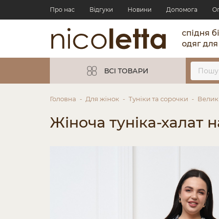
Про нас
Відгуки
Новини
Допомога
О
спідня б
одяг для
ВСІ ТОВАРИ
Головна
Для жінок
Туніки та сорочки
Велик
Жіноча туніка-халат н