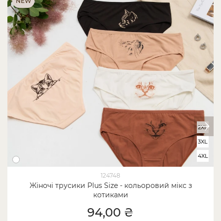
NEW
2XL
3XL
4XL
124748
Жіночі трусики Plus Size - кольоровий мікс з
котиками
94,00 ₴