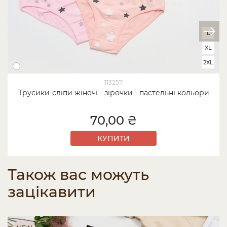
L
XL
2XL
113257
Трусики-сліпи жіночі - зірочки - пастельні кольори
70,00 ₴
КУПИТИ
Також вас можуть
зацікавити