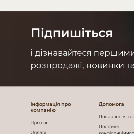
Підпишіться
і дізнавайтеся першим
розпродажі, новинки та
Інформація про
Допомога
компанію
Повернення то
Про нас
Політика
Оплата
конфіденційно