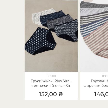
110680
110
Труси жіночі Plus Size -
Трусики-б
темно-синій мікс - Хіт
широким бок
152,00 ₴
146,