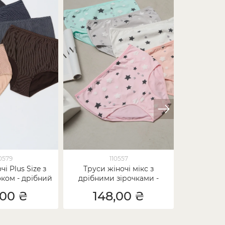
0579
110557
і Plus Size з
Труси жіночі мікс з
Труси жі
ком - дрібний
дрібними зірочками -
леопардови
рошок
Батал
,00 ₴
148,00 ₴
15