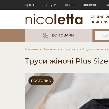
Про нас
Відгуки
Новини
Допомога
О
спідня б
одяг для
ВСІ ТОВАРИ
Головна
Для жінок
Трусики
Труси з малюн
Труси жіночі Plus Si
РОСТОВКА