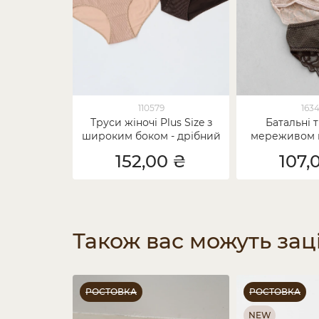
110579
163
Труси жіночі Plus Size з
Батальні 
широким боком - дрібний
мереживом в
горошок
темний
152,00 ₴
107,
Також вас можуть зац
РОСТОВКА
РОСТОВКА
NEW