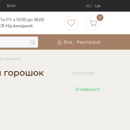
RU
UA
Блог
0
Пн-Пт з 10:00 до 18:00
Cб-Нд вихідний
Вхід
Реєстрація
ний горошок
ий горошок
Наступний
В наявності