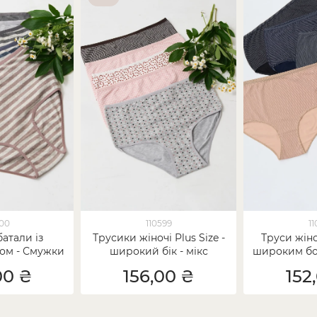
300
110599
11
атали із
Трусики жіночі Plus Size -
Труси жіноч
ом - Смужки
широкий бік - мікс
широким бо
принтів
го
00 ₴
156,00 ₴
152