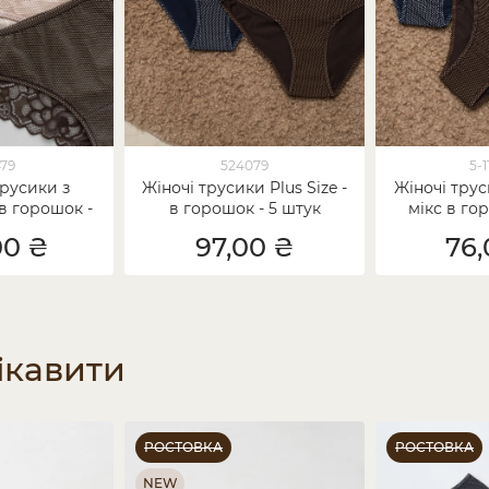
479
524079
5-1
трусики з
Жіночі трусики Plus Size -
Жіночі трус
 горошок -
в горошок - 5 штук
мікс в гор
 мікс
00 ₴
97,00 ₴
76,
ікавити
РОСТОВКА
РОСТОВКА
NEW