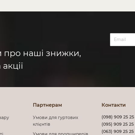
и про наші знижки,
 акції
Партнерам
Контакти
(098) 909 25 25
вару
Умови для гуртових
клієнтів
(095) 909 25 25
(063) 909 25 25
сті
Умови для дропшиперів