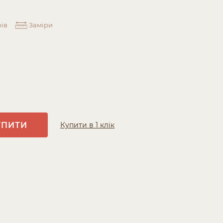
ів
Заміри
УПИТИ
Купити в 1 клік