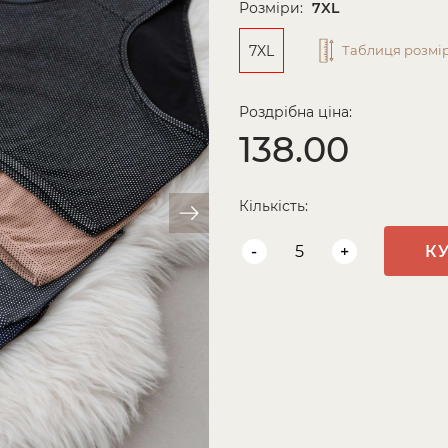
Розміри:
7XL
7XL
Таблиця розмір
Роздрібна ціна:
138.00
Кількість:
-
+
К