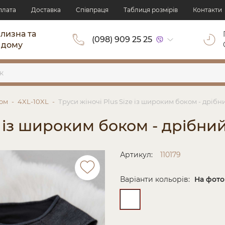
плата
Доставка
Cпівпраця
Таблиця розмірів
Контакти
ілизна та
(098) 909 25 25
 дому
ком
4XL-10XL
Труси жіночі Plus Size із широким боком - дріб
ze із широким боком - дрібн
Артикул:
110179
Варіанти кольорів:
На фото