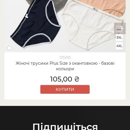
2XL
3XL
4XL
125265
Жіночі трусики Plus Size з окантовкою - базові
кольори
105,00 ₴
КУПИТИ
Підпишіться