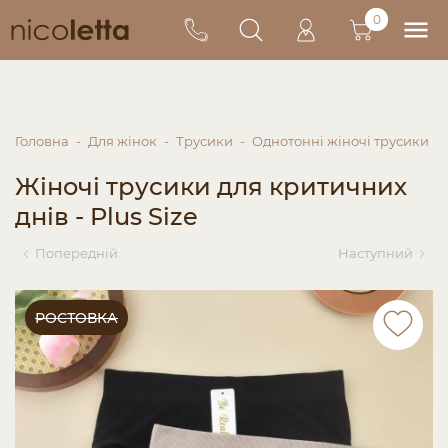
0
Головна
Для жінок
Трусики
Однотонні жіночі трусики
Жіночі трусики для критичних
днів - Plus Size
Попередній
Наступний
РОСТОВКА