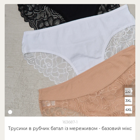
2XL
3XL
4XL
163687-1
Трусики в рубчик батал із мереживом - базовий мікс