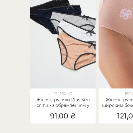
124250-43
180-
Жіночі трусики Plus Size
Жіночі труси
сліпи - з обрамленням у
широким боко
горошок
квіточкою -
91,00 ₴
121,