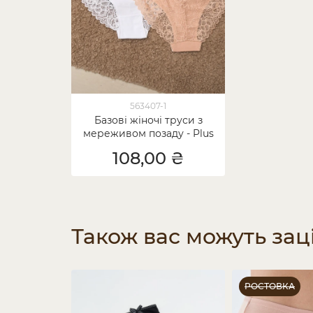
563407-1
Базові жіночі труси з
мереживом позаду - Plus
Size - 5 шт.
108,00 ₴
Також вас можуть зац
РОСТОВКА