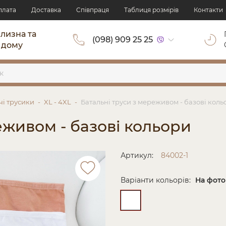
плата
Доставка
Cпівпраця
Таблиця розмірів
Контакти
ілизна та
(098) 909 25 25
 дому
чі трусики
XL - 4XL
Батальні труси з мереживом - базові коль
еживом - базові кольори
Артикул:
84002-1
Варіанти кольорів:
На фото