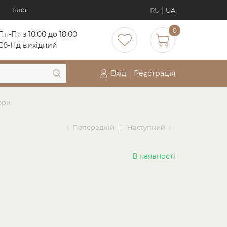
RU
UA
Блог
0
Пн-Пт з 10:00 до 18:00
Cб-Нд вихідний
Вхід
Реєстрація
ори
Попередній
Наступний
В наявності