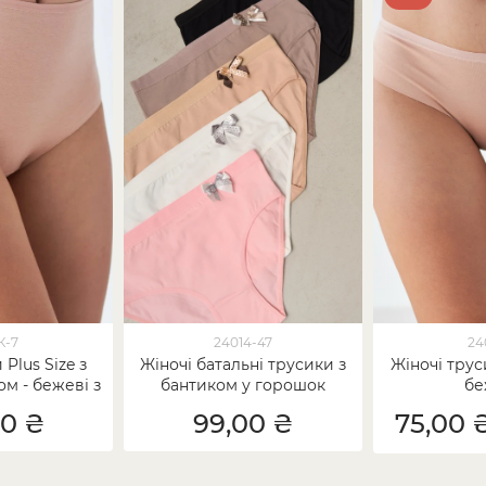
К-7
24014-47
24
 Plus Size з
Жіночі батальні трусики з
Жіночі труси
м - бежеві з
бантиком у горошок
бе
 від 5 шт.
00 ₴
99,00 ₴
75,00 