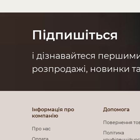
Підпишіться
і дізнавайтеся першим
розпродажі, новинки та
Інформація про
Допомога
компанію
Повернення то
Про нас
Політика
Оплата
конфіденційно