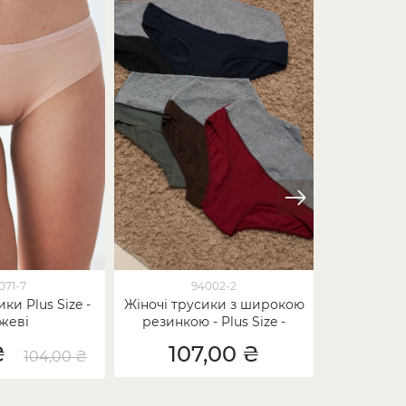
071-7
94002-2
ки Plus Size -
Жіночі трусики з широкою
Жіночі тр
жеві
резинкою - Plus Size -
базові - L
рубчик
₴
107,00 ₴
70,00
104,00 ₴