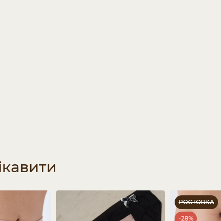
ікавити
РОСТОВКА
-28%