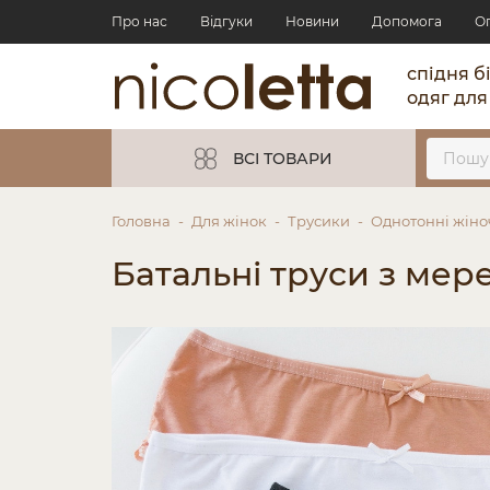
Про нас
Відгуки
Новини
Допомога
О
спідня б
одяг для
ВСІ ТОВАРИ
Головна
Для жінок
Трусики
Однотонні жіно
Батальні труси з мер