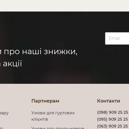
и про наші знижки,
 акції
Партнерам
Контакти
(098) 909 25 25
вару
Умови для гуртових
клієнтів
(095) 909 25 25
(063) 909 25 25
сті
Умови для дропшиперів