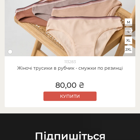
M
L
XL
2XL
113283
Жіночі трусики в рубчик - смужки по резинці
80,00 ₴
КУПИТИ
Підпишіться