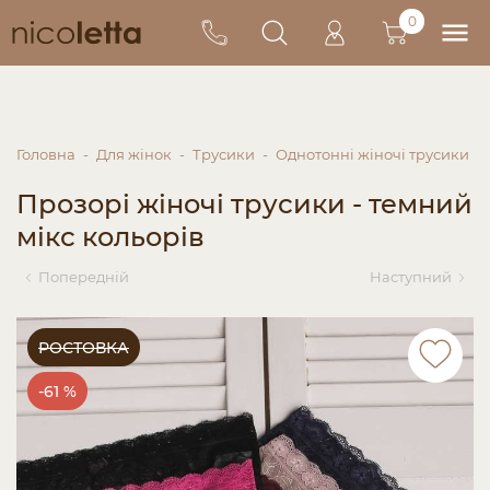
0
Головна
Для жінок
Трусики
Однотонні жіночі трусики
Прозорі жіночі трусики - темний
мікс кольорів
Попередній
Наступний
РОСТОВКА
-61 %