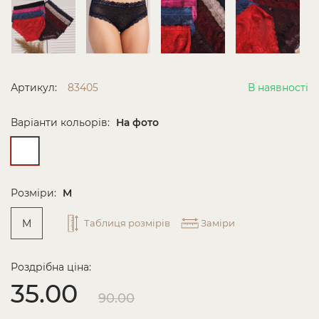
Артикул:
83405
В наявності
Варіанти кольорів:
На фото
Розміри:
M
M
Таблиця розмірів
Заміри
Роздрібна ціна:
35.00
90.00