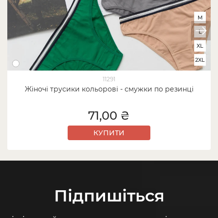
M
L
XL
2XL
11291
Жіночі трусики кольорові - смужки по резинці
71,00 ₴
КУПИТИ
Підпишіться