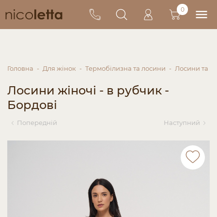
0
Головна
Для жінок
Термобілизна та лосини
Лосини та в
Лосини жіночі - в рубчик -
Бордові
Попередній
Наступний