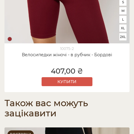
S
M
L
XL
2XL
10075-2
Велосипедки жіночі - в рубчик - Бордові
407,00 ₴
КУПИТИ
Також вас можуть
зацікавити