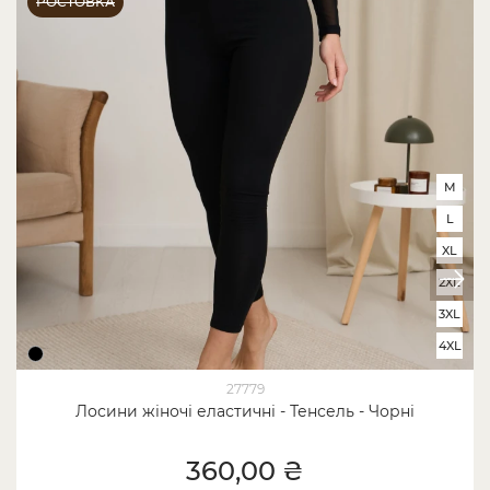
РОСТОВКА
M
L
XL
2XL
3XL
4XL
27779
Лосини жіночі еластичні - Тенсель - Чорні
360,00 ₴