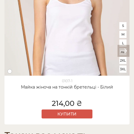
S
M
L
XL
2XL
3XL
0107-1
Майка жіноча на тонкій бретельці - Білий
214,00 ₴
КУПИТИ