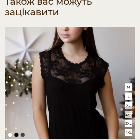
Також вас можуть
зацікавити
M
L
XL
2XL
3XL
4XL