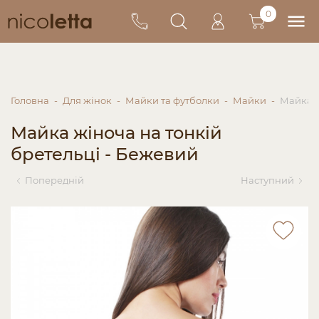
0
Головна
Для жінок
Майки та футболки
Майки
Майка ж
Майка жіноча на тонкій
бретельці - Бежевий
Попередній
Наступний