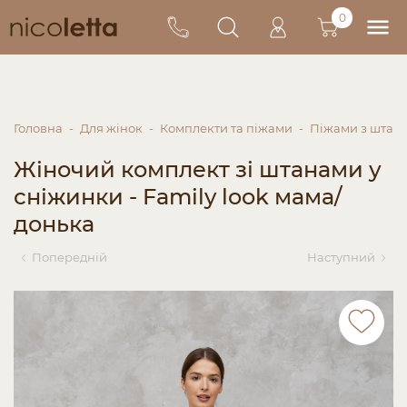
0
Головна
Для жінок
Комплекти та піжами
Піжами з штан
Жіночий комплект зі штанами у
сніжинки - Family look мама/
донька
Попередній
Наступний