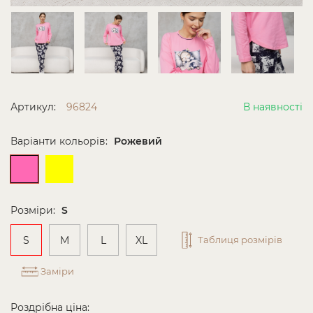
Артикул:
96824
В наявності
Варіанти кольорів:
Рожевий
Розміри:
S
S
M
L
XL
Таблиця розмірів
Заміри
Роздрібна ціна: