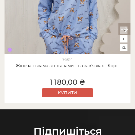
S
L
XL
96814
Жіноча піжама зі штанами - на зав'язках - Коргі
1 180,00 ₴
КУПИТИ
Підпишіться