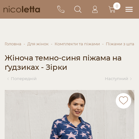
0
Головна
Для жінок
Комплекти та піжами
Піжами з штан
Жіноча темно-синя піжама на
ґудзиках - Зірки
Попередній
Наступний