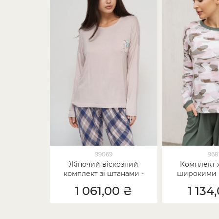
99069
968
Жіночий віскозний
Комплект 
комплект зі штанами -
широкими 
клітинка
розмити
1 061,00 ₴
1 134