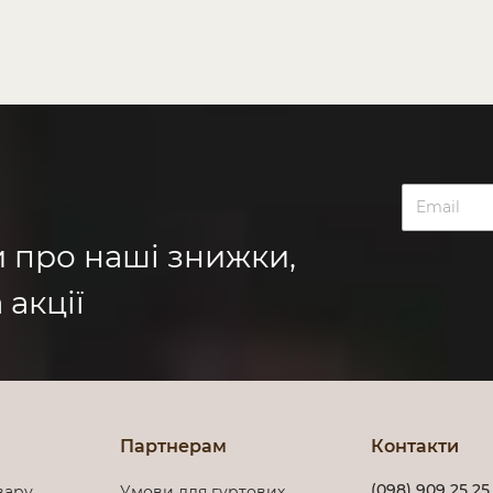
и про наші знижки,
 акції
Партнерам
Контакти
(098) 909 25 25
вару
Умови для гуртових