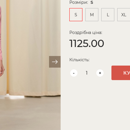
Розміри:
S
S
M
L
XL
Роздрібна ціна:
1125.00
Кількість:
-
+
К