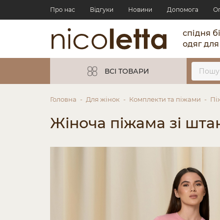
Про нас
Відгуки
Новини
Допомога
О
спідня б
одяг для
ВСІ ТОВАРИ
Головна
Для жінок
Комплекти та піжами
Пі
Жіноча піжама зі штан