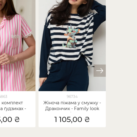
6863
96734
 комплект
Жіноча піжама у смужку -
Жіноча пі
а ґудзиках -
Дракончик - Family look
в клітин
еживо
мама/донька
5,00 ₴
1 105,00 ₴
84
1