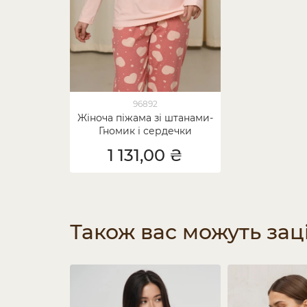
96892
Жіноча піжама зі штанами-
Гномик і сердечки
1 131,00 ₴
Також вас можуть зац