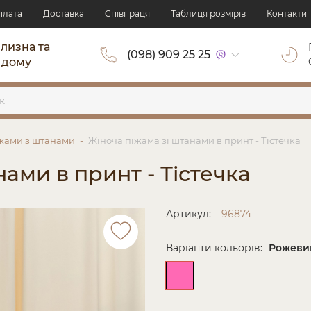
плата
Доставка
Cпівпраця
Таблиця розмірів
Контакти
ілизна та
(098) 909 25 25
 дому
жами з штанами
Жіноча піжама зі штанами в принт - Тістечка
ами в принт - Тістечка
Артикул:
96874
Варіанти кольорів:
Рожеви