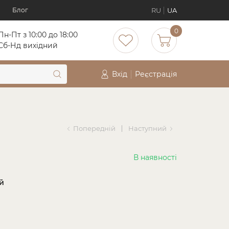
RU
UA
Блог
0
Пн-Пт з 10:00 до 18:00
Cб-Нд вихідний
Вхід
Реєстрація
Попередній
Наступний
В наявності
й