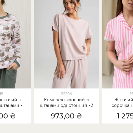
18
92204
9
жіночий з
Комплект жіночий зі
Жіночий
штанами -
штанами однотонний - 3
сорочка н
й принт
кольори
мер
,00 ₴
973,00 ₴
1 27