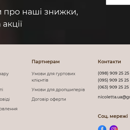
и про наші знижки,
 акції
Партнерам
Контакти
(098) 909 25 25
вару
Умови для гуртових
клієнтів
(095) 909 25 25
(063) 909 25 25
сті
Умови для дропшиперів
nicoletta.ua@g
овіді
Договір оферти
мовлення
Соц. мережі