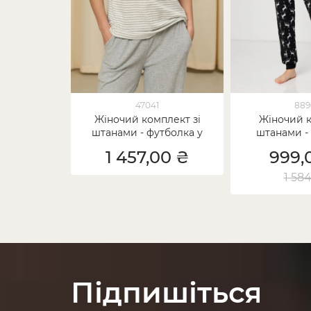
47041
889
Жіночий комплект зі
Жіночий к
штанами - футболка у
штанами -
смужку - рубчик
олен
1 457,00 ₴
999,
1 58
Підпишіться