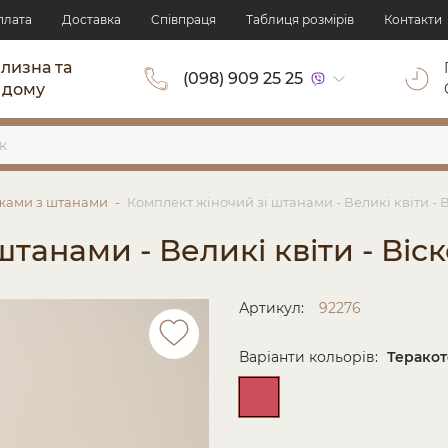
плата
Доставка
Cпівпраця
Таблиця розмірів
Контакти
ілизна та
(098) 909 25 25
 дому
жами з штанами
Комплект жіночий зі штанами - Великі квіти - 
танами - Великі квіти - Віс
Артикул:
92276
Варіанти кольорів:
Терако