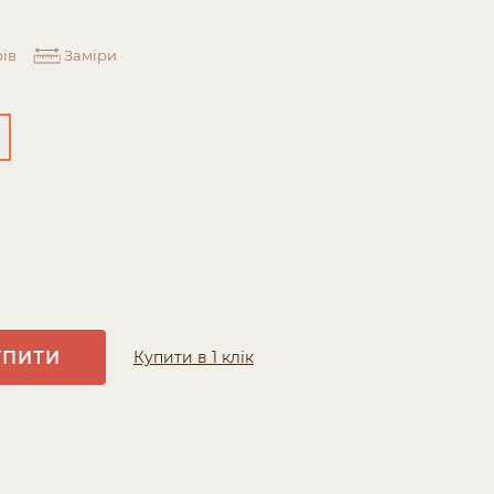
ів
Заміри
УПИТИ
Купити в 1 клік