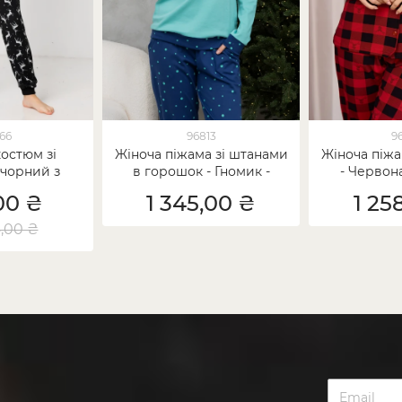
66
96813
9
остюм зі
Жіноча піжама зі штанами
Жіноча піжа
 чорний з
в горошок - Гномик -
- Червона
ями
Інтерлок
оленем - Fa
00 ₴
1 345,00 ₴
1 25
ро
4,00 ₴