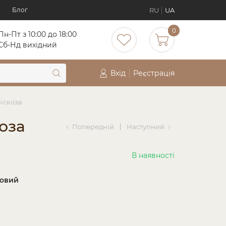
RU
UA
Блог
0
Пн-Пт з 10:00 до 18:00
Cб-Нд вихідний
Вхід
Реєстрація
Віскоза
коза
Попередній
Наступний
В наявності
товий