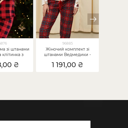
6876
96885
ма зі штанами
Жіночий комплект зі
Комплект 
 клітинка з
штанами Ведмедики -
футболка
mily look для
кофтинка в рубчик -
Б
8,00 ₴
1 191,00 ₴
1 2
дини
Family look мама/донька