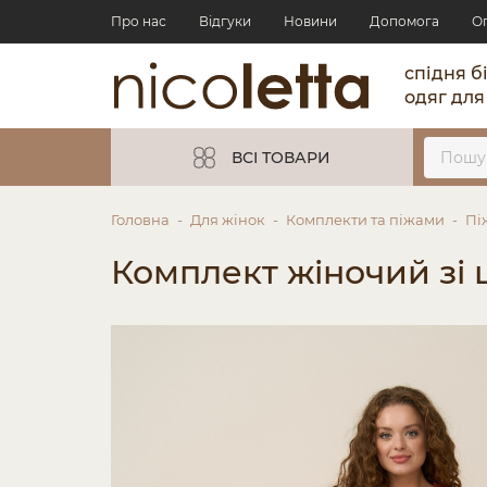
Про нас
Відгуки
Новини
Допомога
О
спідня б
одяг для
ВСІ ТОВАРИ
Головна
Для жінок
Комплекти та піжами
Пі
Комплект жіночий зі ш