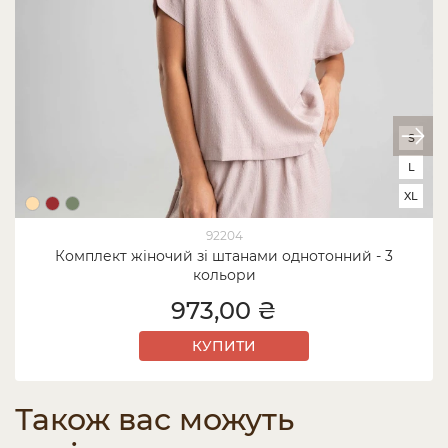
S
L
XL
92204
Комплект жіночий зі штанами однотонний - 3
кольори
973,00 ₴
КУПИТИ
Також вас можуть