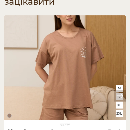
зацікавити
M
L
XL
2XL
60275