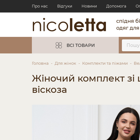
Про нас
Відгуки
Новини
Допомога
О
спідня б
одяг для
ВСІ ТОВАРИ
Головна
Для жінок
Комплекти та піжами
Ве
Жіночий комплект зі ш
віскоза