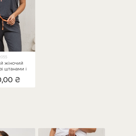
2055
ий жіночий
зі штанами і
 Plus Size-
0,00 ₴
ments