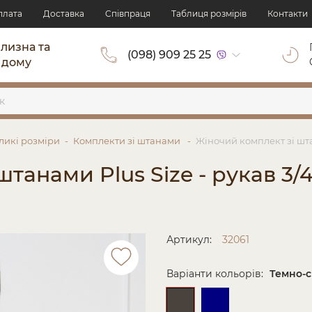
плата
Доставка
Cпівпраця
Таблиця розмірів
Контакти
ілизна та
(098) 909 25 25
 дому
ликі розміри
Комплекти зі штанами
Жіночий комплект зі штан
танами Plus Size - рукав 3/4
Артикул:
32061
Варіанти кольорів:
Темно-с