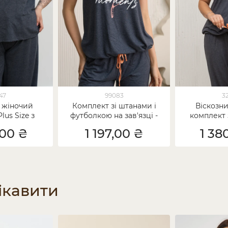
47
99083
3
 жіночий
Комплект зі штанами і
Віскозн
lus Size з
футболкою на зав'язці -
комплект 
штанами -
Moments
футболкою
,00 ₴
1 197,00 ₴
1 38
the
Mo
ікавити