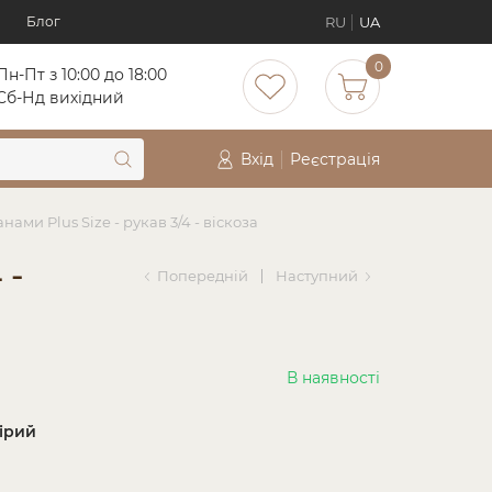
RU
UA
Блог
0
Пн-Пт з 10:00 до 18:00
Cб-Нд вихідний
Вхід
Реєстрація
ами Plus Size - рукав 3/4 - віскоза
 -
Попередній
Наступний
В наявності
ірий