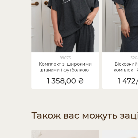
99073
320
Комплект зі широкими
Віскозний
штанами і футболкою -
комплект P
Breathe
широкими 
1 358,00 ₴
1 472
Brea
Також вас можуть зац