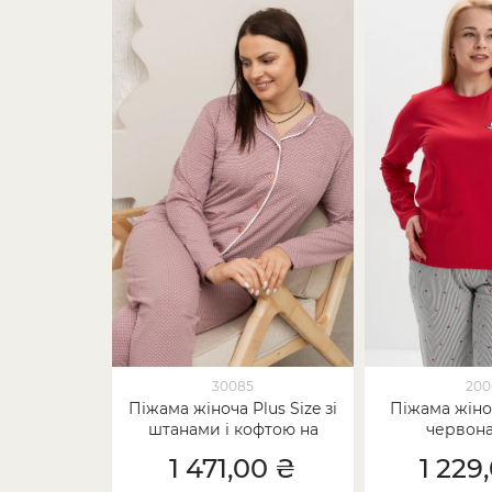
30085
200
Піжама жіноча Plus Size зі
Піжама жіноч
штанами і кофтою на
червона
ґудзиках - сердечки
1 471,00 ₴
1 229