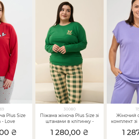
69
30080
1
а Plus Size
Піжама жіноча Plus Size зі
Жіночий 
 - Love
штанами в клітинку -
комплект зі
Зелена
Size 
,00 ₴
1 280,00 ₴
1 28