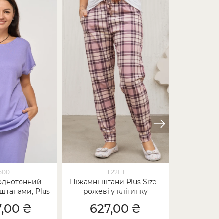
15001
1122Ш
однотонний
Піжамні штани Plus Size -
Комплект-
 штанами, Plus
рожеві у клітинку
Plus Siz
- Бамбук
прин
7,00 ₴
627,00 ₴
1 7