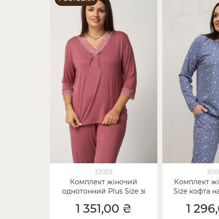
32053
300
Комплект жіночий
Комплект жі
однотонний Plus Size зі
Size кофта на
штанами - віскоза
зірков
1 351,00 ₴
1 296