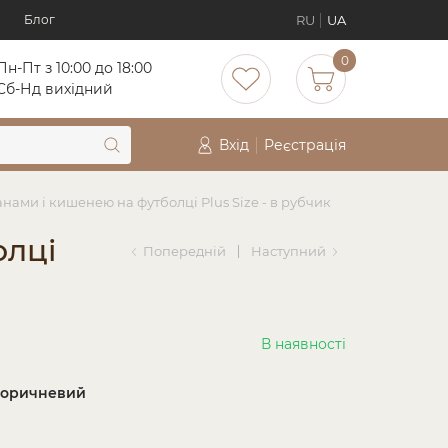
RU
UA
Блог
0
Пн-Пт з 10:00 до 18:00
Cб-Нд вихідний
Вхід
Реєстрація
нами і кишенею на футболці Plus Size - в рубчик
олці
Попередній
Наступний
В наявності
коричневий