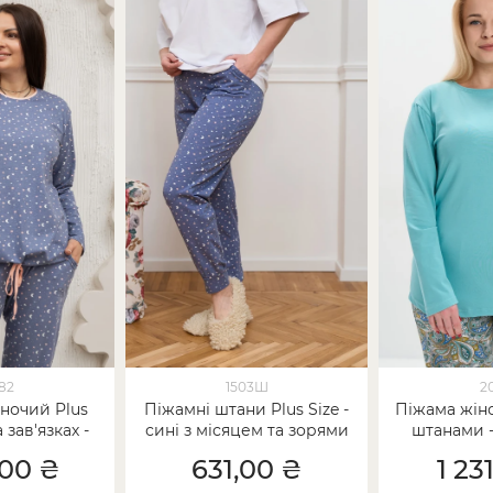
82
1503Ш
2
ночий Plus
Піжамні штани Plus Size -
Піжама жіноч
 зав'язках -
сині з місяцем та зорями
штанами 
е небо
ог
,00 ₴
631,00 ₴
1 23