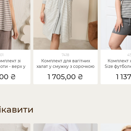
01
7418
4
мплект зі
Комплект для вагітних
Комплект 
ти - верх у
халат у смужку з сорочкою
Size футбол
 рубчик
- в рубчик
в рубч
,00 ₴
1 705,00 ₴
1 13
ікавити