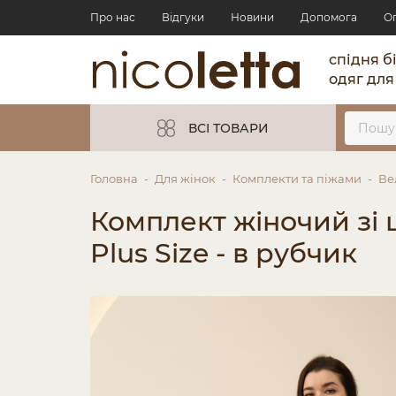
Про нас
Відгуки
Новини
Допомога
О
спідня б
одяг для
ВСІ ТОВАРИ
Головна
Для жінок
Комплекти та піжами
Ве
Комплект жіночий зі
Plus Size - в рубчик