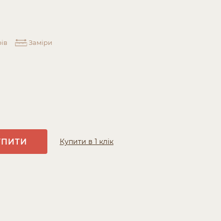
ів
Заміри
УПИТИ
Купити в 1 клік