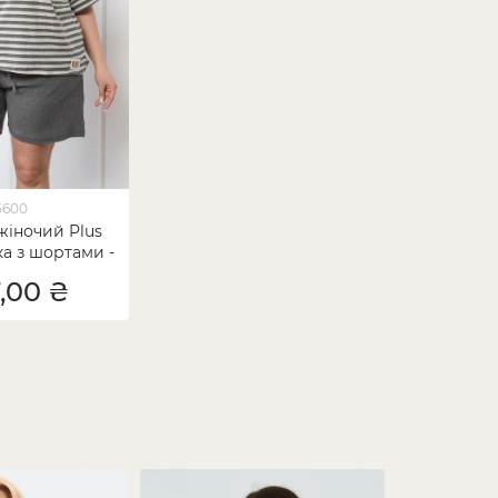
5600
жіночий Plus
ка з шортами -
ик Смужки
7,00 ₴