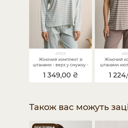
47023
460
Жіночий комплект зі
Жіночий ко
штанами - верх у смужку -
штанами кюло
рубчик
смужку -
1 349,00 ₴
1 224
Також вас можуть зац
РОСТОВКА