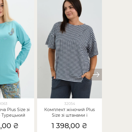
0063
32054
а Plus Size зі
Комплект жіночий Plus
Піжама жі
- Турецький
Size зі штанами і
черв
ірок
футболкою - Смужка
1,00 ₴
1 398,00 ₴
1 2