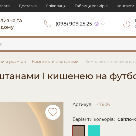
плата
Доставка
Cпівпраця
Таблиця розмірів
Контакти
ілизна та
(098) 909 25 25
 дому
ликі розміри
Комплекти зі штанами
Комплект жіночий зі шта
 штанами і кишенею на футб
Артикул:
47606
Варіанти кольорів:
Світло-