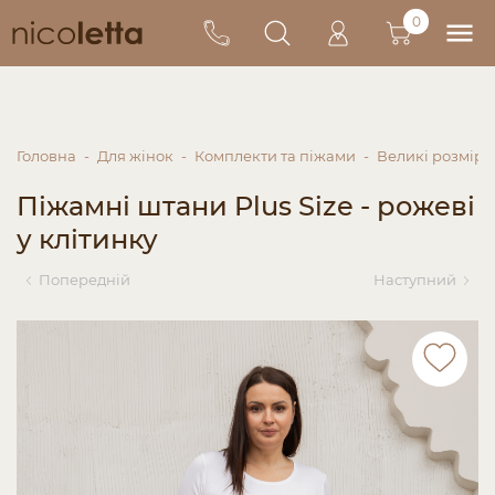
0
Головна
Для жінок
Комплекти та піжами
Великі розміри
Піжамні штани Plus Size - рожеві
у клітинку
Попередній
Наступний