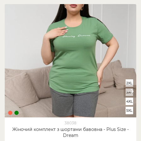
2XL
3XL
4XL
5XL
38038
Жіночий комплект з шортами бавовна - Plus Size -
Dream