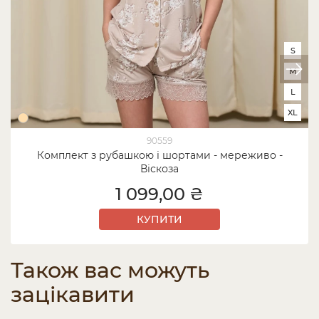
S
M
L
XL
90559
Комплект з рубашкою і шортами - мереживо -
Віскоза
1 099,00 ₴
КУПИТИ
Також вас можуть
зацікавити