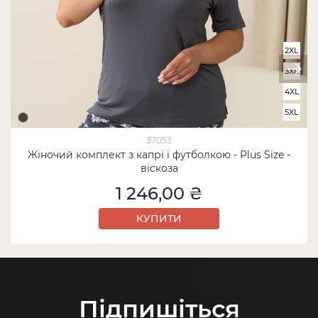
2XL
3XL
4XL
5XL
37053
Жіночий комплект з капрі і футболкою - Plus Size -
віскоза
1 246,00 ₴
КУПИТИ
Підпишіться