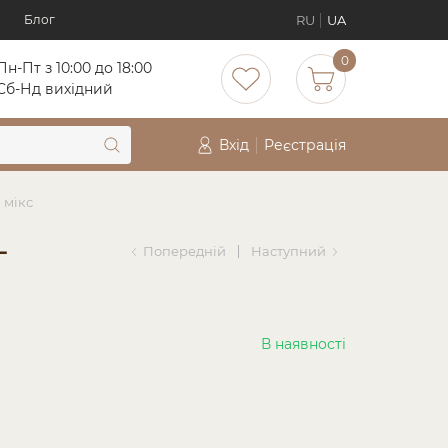
RU
UA
Блог
0
Пн-Пт з 10:00 до 18:00
Cб-Нд вихідний
Вхід
Реєстрація
 мікс
-
Попередній
Наступний
В наявності