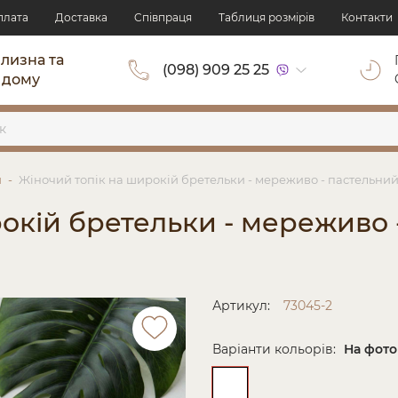
плата
Доставка
Cпівпраця
Таблиця розмірів
Контакти
ілизна та
(098) 909 25 25
 дому
и
Жіночий топік на широкій бретельки - мереживо - пастельний
окій бретельки - мереживо 
Артикул:
73045-2
Варіанти кольорів:
На фото