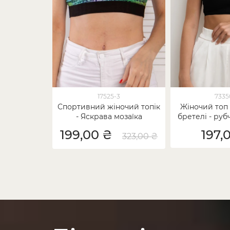
17525-3
7335
Спортивний жіночий топік
Жіночий топ
- Яскрава мозаїка
бретелі - руб
199,00 ₴
197,
323,00 ₴