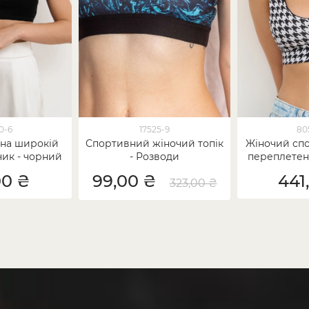
0-6
17525-9
80
 на широкій
Спортивний жіночий топік
Жіночий спо
чик - чорний
- Розводи
переплетенн
Гусяч
00 ₴
99,00 ₴
441
323,00 ₴