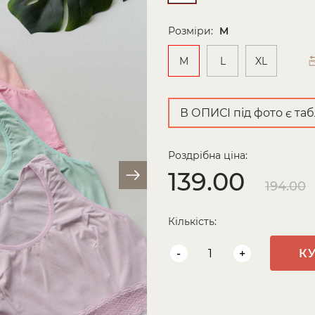
Розміри:
M
M
L
XL
В ОПИСІ під фото є таб
Роздрібна ціна:
139.00
194.00
Кількість:
-
+
К