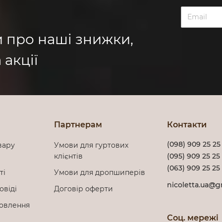
и про наші знижки,
 акції
Партнерам
Контакти
(098) 909 25 25
вару
Умови для гуртових
клієнтів
(095) 909 25 25
(063) 909 25 25
сті
Умови для дропшиперів
nicoletta.ua@g
овіді
Договір оферти
мовлення
Соц. мережі