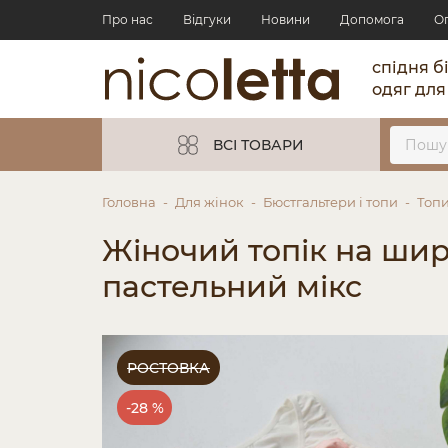
Про нас
Відгуки
Новини
Допомога
О
спідня б
одяг для
ВСІ ТОВАРИ
Головна
Для жінок
Бюстгальтери і топи
Топ
Жіночий топік на шир
пастельний мікс
РОСТОВКА
-28 %