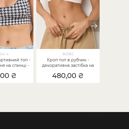
541-4
80585
ртивний топ -
Кроп топ в рубчик -
Жіночий б
я на спинці -
декоративна застібка на
на тонк
а лапка
спині
,00 ₴
480,00 ₴
20