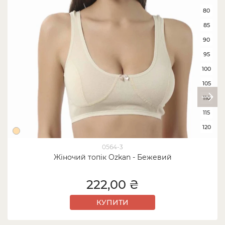
80
85
90
95
100
105
110
115
120
0564-3
Жіночий топік Ozkan - Бежевий
222,00 ₴
КУПИТИ