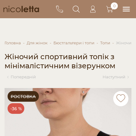
0
Головна
Для жінок
Бюстгальтери і топи
Топи
Жіночий 
Жіночий спортивний топік з
мінімалістичним візерунком
Попередній
Наступний
РОСТОВКА
-36 %