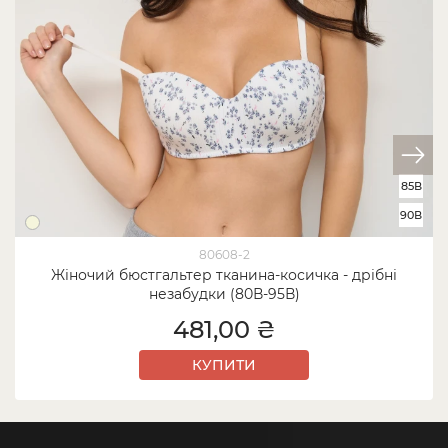
85В
90В
80608-2
Жіночий бюстгальтер тканина-косичка - дрібні
незабудки (80В-95В)
481,00 ₴
КУПИТИ