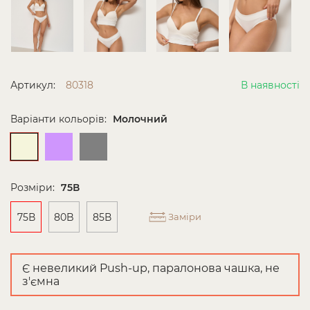
Артикул:
80318
В наявності
Варіанти кольорів:
Молочний
Розміри:
75В
75В
80B
85В
Заміри
Є невеликий Push-up, паралонова чашка, не
з'ємна