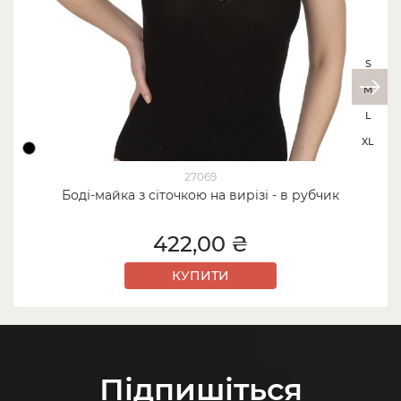
S
M
L
XL
27069
Боді-майка з сіточкою на вирізі - в рубчик
422,00 ₴
КУПИТИ
Підпишіться