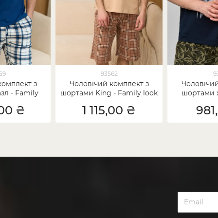
59
93562
9
комплект з
Чоловічий комплект з
Чоловічий
л - Family
шортами King - Family look
шортами ха
я пари
для пари
Family loo
,00 ₴
1 115,00 ₴
981