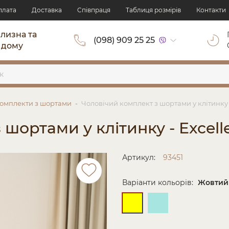
плата
Доставка
Cпівпраця
Таблиця розмірів
Контакти
ілизна та
(098) 909 25 25
 дому
омплекти з шортами
Чоловічий комплект з шортами у клітинку -
шортами у клітинку - Excell
Артикул:
93451
Варіанти кольорів:
Жовтий