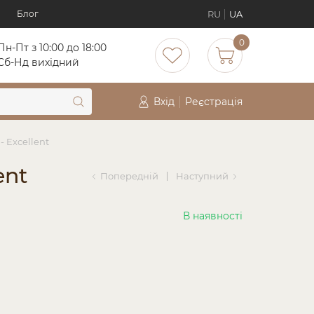
RU
UA
Блог
0
Пн-Пт з 10:00 до 18:00
Cб-Нд вихідний
Вхід
Реєстрація
 Excellent
ent
Попередній
Наступний
В наявності