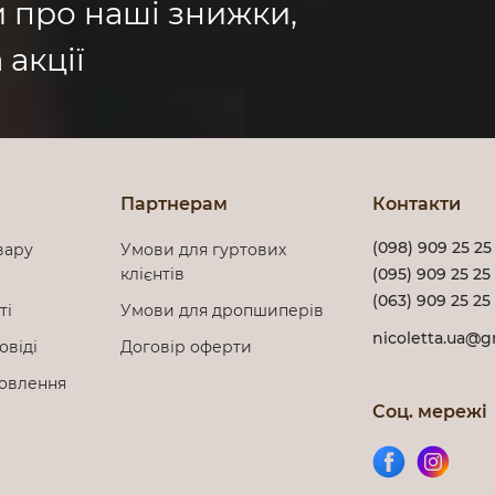
и про наші знижки,
 акції
Партнерам
Контакти
(098) 909 25 25
вару
Умови для гуртових
клієнтів
(095) 909 25 25
(063) 909 25 25
сті
Умови для дропшиперів
nicoletta.ua@g
овіді
Договір оферти
мовлення
Соц. мережі