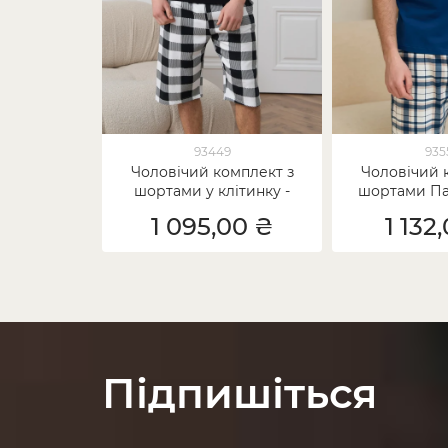
93449
935
Чоловічий комплект з
Чоловічий 
шортами у клітинку -
шортами Паз
North wind
look дл
1 095,00 ₴
1 132
Підпишіться