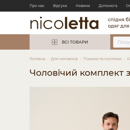
Про нас
Відгуки
Новини
Допомога
О
спідня б
одяг для
ВСІ ТОВАРИ
Головна
Для чоловіків
Піжами та костюми
К
Чоловічий комплект з 