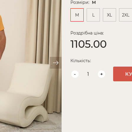
Розміри:
M
M
L
XL
2XL
Роздрібна ціна:
1105.00
Кількість:
-
+
К