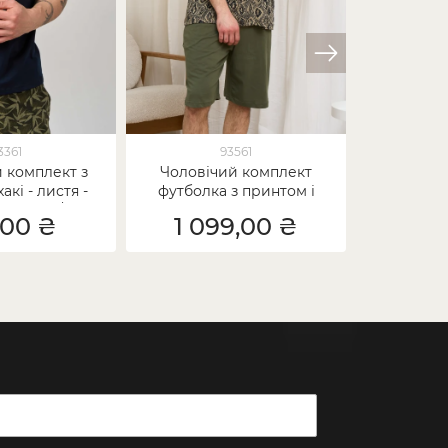
3361
93561
 комплект з
Чоловічий комплект
Чоловіч
кі - листя -
футболка з принтом і
шортами E
k батько/син
шорти
look
,00 ₴
1 099,00 ₴
1 1