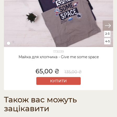
2-3
4-5
173039
Майка для хлопчика - Give me some space
65,00 ₴
135,00 ₴
КУПИТИ
Також вас можуть
зацікавити