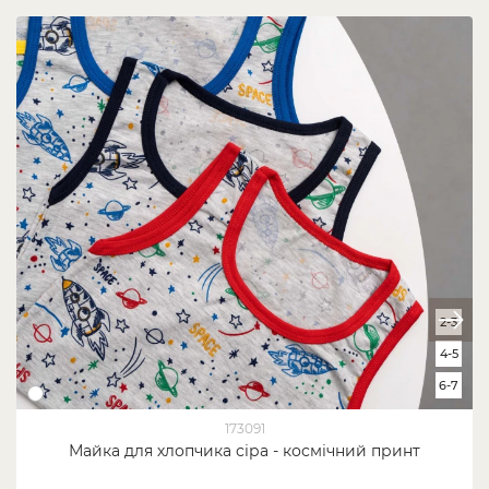
2-3
4-5
6-7
173091
Майка для хлопчика сіра - космічний принт