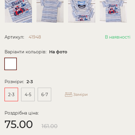
Артикул:
41948
В наявності
Варіанти кольорів:
На фото
Розміри:
2-3
2-3
4-5
6-7
Заміри
Роздрібна ціна:
75.00
161.00