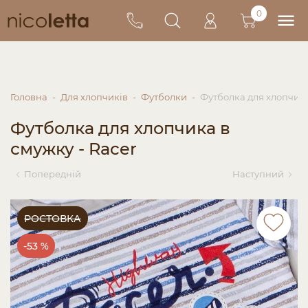
0
Головна
Для хлопчиків
Футболки
Футболка для хлопчика
Футболка для хлопчика в
смужку - Racer
Попередній
Наступний
РОСТОВКА
-53 %