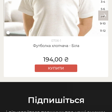
3-4
5-6
7-8
9-10
11-12
0706-1
Футболка хлопчача - Біла
194,00 ₴
КУПИТИ
Підпишіться