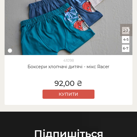
2-3
4-5
6-7
41098
Боксери хлопчачі дитячі - мікс Racer
92,00 ₴
КУПИТИ
Підпишіться