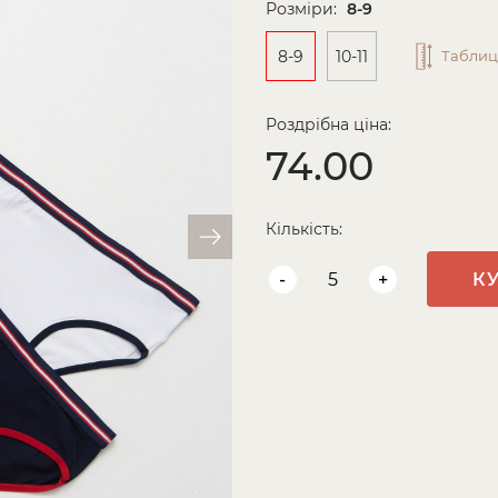
Розміри:
8-9
8-9
10-11
Таблиц
Роздрібна ціна:
74.00
Кількість:
-
+
К