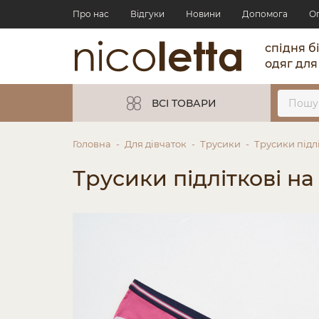
Про нас
Відгуки
Новини
Допомога
О
спідня б
одяг для
ВСІ ТОВАРИ
Головна
Для дівчаток
Трусики
Трусики підлі
Трусики підліткові на