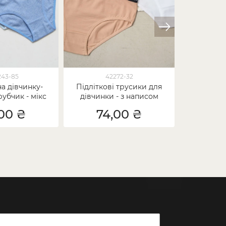
243-85
42272-32
а дівчинку-
Підліткові трусики для
Підлітко
рубчик - мікс
дівчинки - з написом
дівчинку -
Спорт
00 ₴
74,00 ₴
74