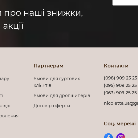
и про наші знижки,
 акції
Партнерам
Контакти
(098) 909 25 25
вару
Умови для гуртових
клієнтів
(095) 909 25 25
(063) 909 25 25
сті
Умови для дропшиперів
nicoletta.ua@g
овіді
Договір оферти
мовлення
Соц. мережі