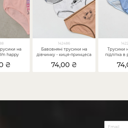
788
142486
142
трусики на
Бавовняні трусики на
Трусики н
 I`m happy
дівчинку - киця-принцеса
підлітка в 
00 ₴
74,00 ₴
74,