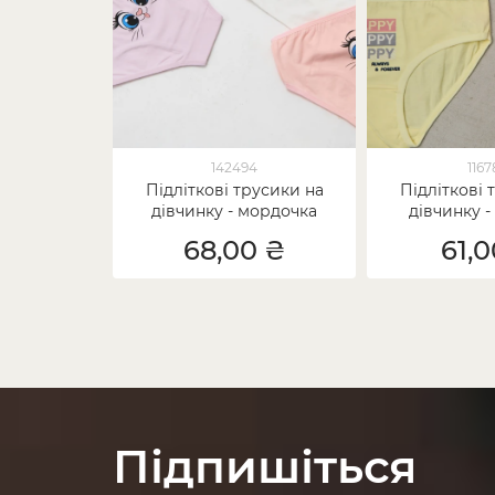
142494
116
Підліткові трусики на
Підліткові 
дівчинку - мордочка
дівчинку -
котика позаду
68,00 ₴
61,
Підпишіться