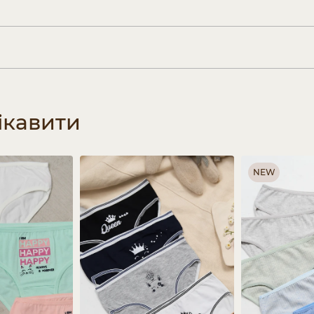
ікавити
NEW