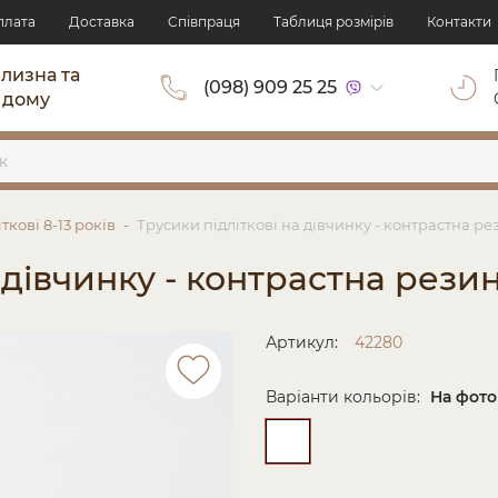
плата
Доставка
Cпівпраця
Таблиця розмірів
Контакти
ілизна та
(098) 909 25 25
 дому
ткові 8-13 років
Трусики підліткові на дівчинку - контрастна р
 дівчинку - контрастна рези
Артикул:
42280
Варіанти кольорів:
На фото