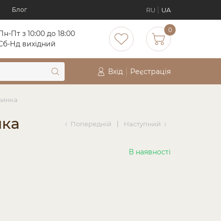
RU
UA
Блог
0
Пн-Пт з 10:00 до 18:00
Cб-Нд вихідний
Вхід
Реєстрація
езинка
нка
Попередній
Наступний
В наявності