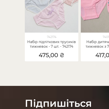
742174
740
Набір підліткових трусиків
Набір дитяч
тижневок - 7 шт. - 742174
тижневок з 7 
475,00 ₴
417,
Підпишіться