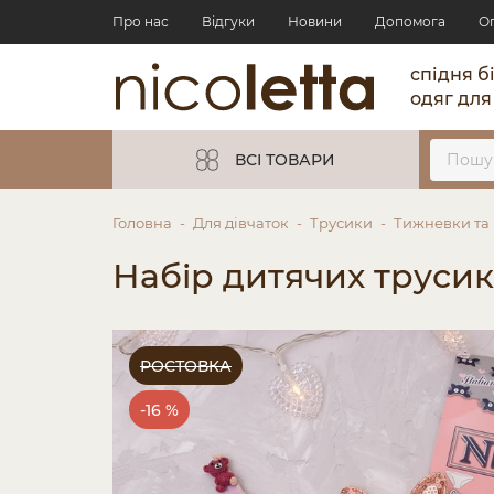
Про нас
Відгуки
Новини
Допомога
О
спідня б
одяг для
ВСІ ТОВАРИ
Головна
Для дівчаток
Трусики
Тижневки та
Набір дитячих трусиків
РОСТОВКА
-16 %