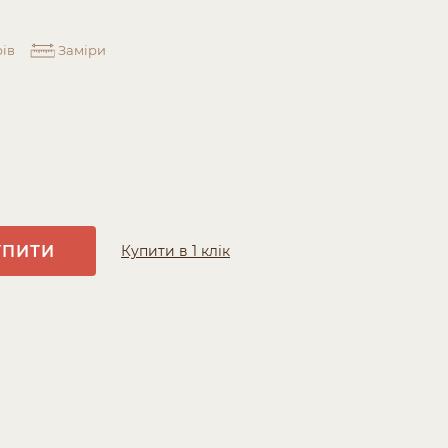
ів
Заміри
УПИТИ
Купити в 1 клік