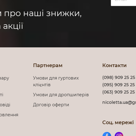
и про наші знижки,
 акції
Партнерам
Контакти
(098) 909 25 25
вару
Умови для гуртових
клієнтів
(095) 909 25 25
(063) 909 25 25
сті
Умови для дропшиперів
nicoletta.ua@g
овіді
Договір оферти
мовлення
Соц. мережі