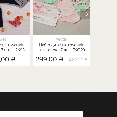
2495
740129
чих трусиків
Набір дитячих трусиків
Набір 
7 шт. - 42495
тижневок - 7 шт. - 740129
дівчинку-
,00 ₴
299,00 ₴
44
420,00 ₴