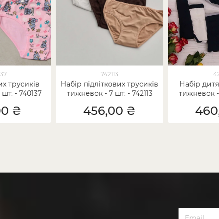
137
742113
4
их трусиків
Набір підліткових трусиків
Набір дитя
шт. - 740137
тижневок - 7 шт. - 742113
тижневок - 
00 ₴
456,00 ₴
460