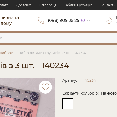
плата
Доставка
Cпівпраця
Таблиця розмірів
Контакти
ілизна та
(098) 909 25 25
 дому
 набори
Набір дитячих трусиків з 3 шт. - 140234
 з 3 шт. - 140234
Артикул:
140234
Варіанти кольорів:
На фото