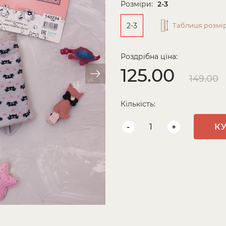
Розміри:
2-3
2-3
Таблиця розмір
Роздрібна ціна:
125.00
149.00
Кількість:
-
+
К