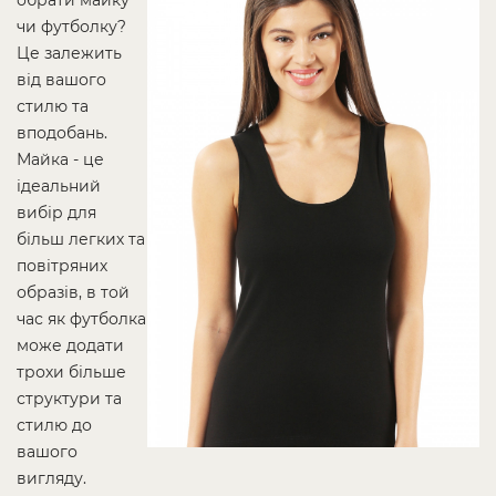
обрати майку
чи футболку?
Це залежить
від вашого
стилю та
вподобань.
Майка - це
ідеальний
вибір для
більш легких та
повітряних
образів, в той
час як футболка
може додати
трохи більше
структури та
стилю до
вашого
вигляду.