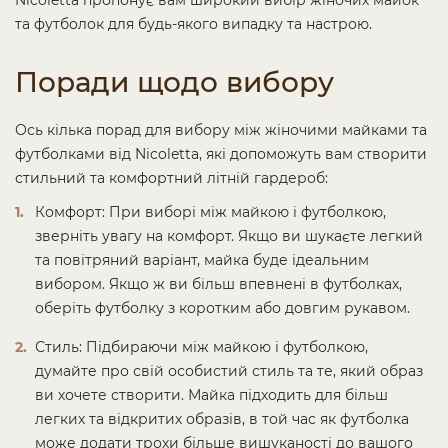
Nicoletta пропонує вам широкий вибір жіночих майок
та футболок для будь-якого випадку та настрою.
Поради щодо вибору
Ось кілька порад для вибору між жіночими майками та
футболками від Nicoletta, які допоможуть вам створити
стильний та комфортний літній гардероб:
Комфорт: При виборі між майкою і футболкою,
зверніть увагу на комфорт. Якщо ви шукаєте легкий
та повітряний варіант, майка буде ідеальним
вибором. Якщо ж ви більш впевнені в футболках,
оберіть футболку з коротким або довгим рукавом.
Стиль: Підбираючи між майкою і футболкою,
думайте про свій особистий стиль та те, який образ
ви хочете створити. Майка підходить для більш
легких та відкритих образів, в той час як футболка
може додати трохи більше вишуканості до вашого