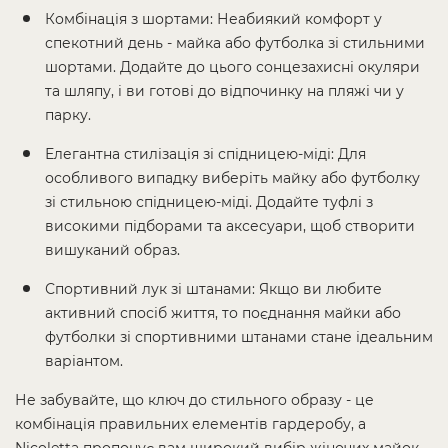
Комбінація з шортами: Неабиякий комфорт у
спекотний день - майка або футболка зі стильними
шортами. Додайте до цього сонцезахисні окуляри
та шляпу, і ви готові до відпочинку на пляжі чи у
парку.
Елегантна стилізація зі спідницею-міді: Для
особливого випадку виберіть майку або футболку
зі стильною спідницею-міді. Додайте туфлі з
високими підборами та аксесуари, щоб створити
вишуканий образ.
Спортивний лук зі штанами: Якщо ви любите
активний спосіб життя, то поєднання майки або
футболки зі спортивними штанами стане ідеальним
варіантом.
Не забувайте, що ключ до стильного образу - це
комбінація правильних елементів гардеробу, а