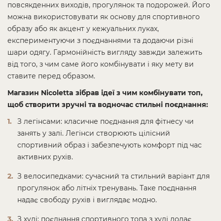
повсякденних виходів, прогулянок та подорожей. Його
можна використовувати як основу для спортивного
образу або як акцент у кежуальних луках,
експериментуючи з поєднаннями та додаючи різні
шари одягу. Гармонійність вигляду завжди залежить
від того, з чим саме його комбінувати і яку мету ви
ставите перед образом.
Магазин Nicoletta зібрав ідеї з чим комбінувати топ,
щоб створити зручні та водночас стильні поєднання:
З легінсами: класичне поєднання для фітнесу чи
занять у залі. Легінси створюють цілісний
спортивний образ і забезпечують комфорт під час
активних рухів.
З велосипедками: сучасний та стильний варіант для
прогулянок або літніх тренувань. Таке поєднання
надає свободу рухів і виглядає модно.
З худі: поєднання спортивного топа з худі додає