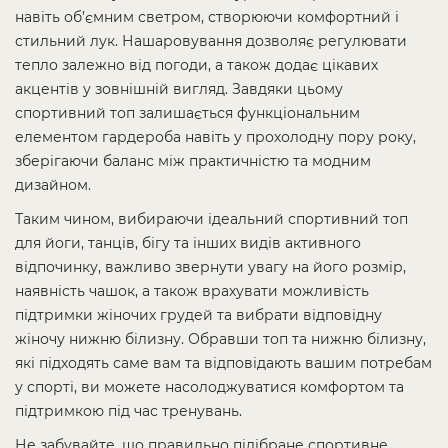
навіть об’ємним светром, створюючи комфортний і
стильний лук. Нашаровування дозволяє регулювати
тепло залежно від погоди, а також додає цікавих
акцентів у зовнішній вигляд. Завдяки цьому
спортивний топ залишається функціональним
елементом гардероба навіть у прохолодну пору року,
зберігаючи баланс між практичністю та модним
дизайном.
Таким чином, вибираючи ідеальний спортивний топ
для йоги, танців, бігу та інших видів активного
відпочинку, важливо звернути увагу на його розмір,
наявність чашок, а також врахувати можливість
підтримки жіночих грудей та вибрати відповідну
жіночу нижню білизну. Обравши топ та нижню білизну,
які підходять саме вам та відповідають вашим потребам
у спорті, ви можете насолоджуватися комфортом та
підтримкою під час тренувань.
Не забувайте, що правильно підібране спортивне