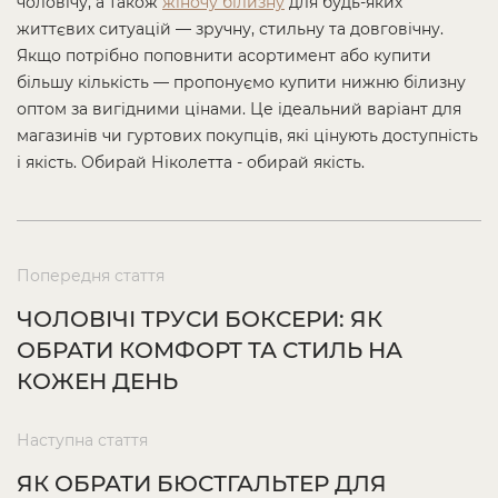
чоловічу, а також
жіночу білизну
для будь-яких
життєвих ситуацій — зручну, стильну та довговічну.
Якщо потрібно поповнити асортимент або купити
більшу кількість — пропонуємо купити нижню білизну
оптом за вигідними цінами. Це ідеальний варіант для
магазинів чи гуртових покупців, які цінують доступність
і якість. Обирай Ніколетта - обирай якість.
Попередня стаття
ЧОЛОВІЧІ ТРУСИ БОКСЕРИ: ЯК
ОБРАТИ КОМФОРТ ТА СТИЛЬ НА
КОЖЕН ДЕНЬ
Наступна стаття
ЯК ОБРАТИ БЮСТГАЛЬТЕР ДЛЯ