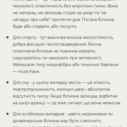
технології, еластичність без жорстких гумок. Вона
не натирає, не залишає слідів на шкірі та “не
нагадує про себе” протягом дня. Погана білизна
буде або спадати, або тиснути.
Для спорту - тут важлива висока зносостійкість,
добра фіксація і вологовідведення. Якісна
спортивна білизна не повинна ковзати,
скручуватись чи намокати при активності.
Матеріали типу мікрофібри або технічної бавовни
— must-have.
Для сну - у цьому випадку якість — це м’якість,
повітропроникність, мінімум швів і абсолютна
відсутність тиску. Якщо білизна залишає відбитки
на шкірі вранці — це вже сигнал, що вона неякісна.
Для особливих випадків - навіть мереживна чи
дизайнерська білизна має бути з якісного,