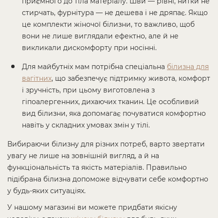
приємного до тіла матеріалу. Шви — рівні, нитки не
стирчать, фурнітура — не дешева і не дряпає. Якщо
це комплекти жіночої білизни, то важливо, щоб
вони не лише виглядали ефектно, але й не
викликали дискомфорту при носінні.
Для майбутніх мам потрібна спеціальна
білизна для
вагітних
, що забезпечує підтримку живота, комфорт
і зручність, при цьому виготовлена з
гіпоалергенних, дихаючих тканин. Це особливий
вид білизни, яка допомагає почуватися комфортно
навіть у складних умовах змін у тілі.
Вибираючи білизну для різних потреб, варто звертати
увагу не лише на зовнішній вигляд, а й на
функціональність та якість матеріалів. Правильно
підібрана білизна допоможе відчувати себе комфортно
у будь-яких ситуаціях.
У нашому магазині ви можете придбати якісну