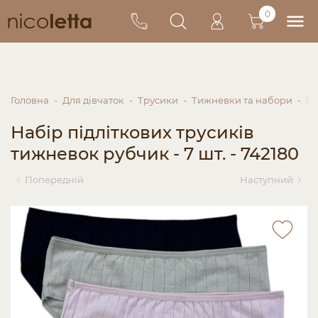
0
Головна
Для дівчаток
Трусики
Тижневки та набори
На
Набір підліткових трусиків
тижневок рубчик - 7 шт. - 742180
Попередній
Наступний