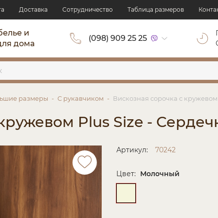
та
Доставка
Сотрудничество
Таблица размеров
Конта
белье и
(098) 909 25 25
для дома
ьшие размеры
С рукавчиком
Вискозная сорочка с кружевом 
кружевом Plus Size - Сердеч
Артикул:
70242
Цвет:
Молочный