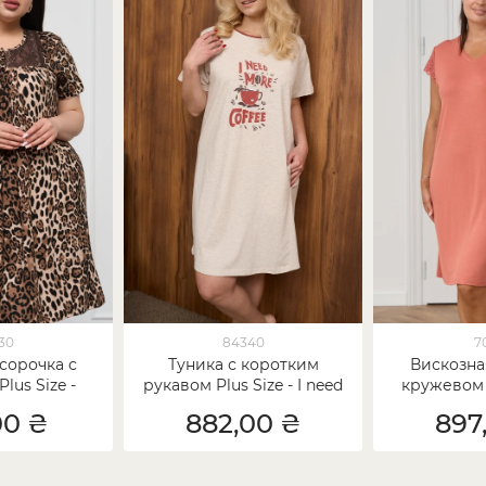
30
84340
7
сорочка с
Туника с коротким
Вискозна
lus Size -
рукавом Plus Size - I need
кружевом 
ард
more coffee
Plu
00 ₴
882,00 ₴
897