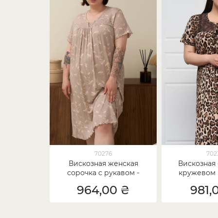
70276
702
Вискозная женская
Вискозная 
сорочка с рукавом -
кружевом P
Листья - Plus Size
Леоп
964,00 ₴
981,