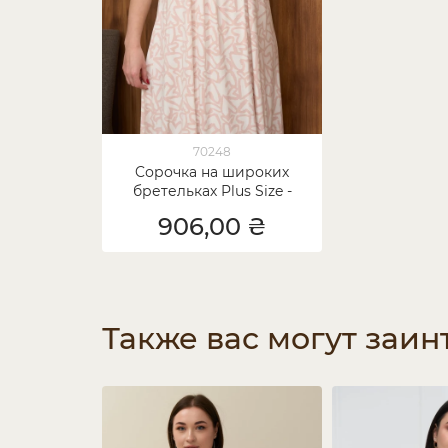
70248
Cорочка на широких
бретельках Plus Size -
Вискоза
906,00 ₴
Также вас могут заин