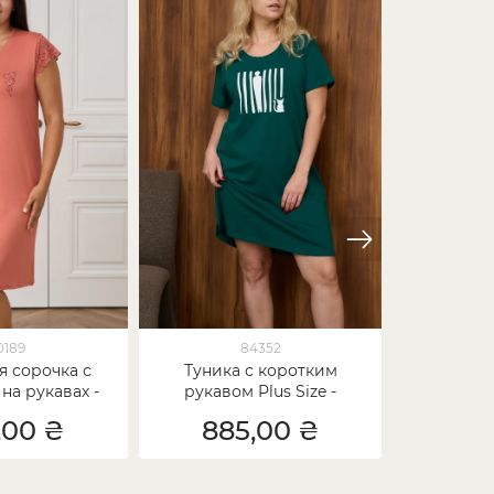
0189
84352
я сорочка с
Туника с коротким
Вискозн
на рукавах -
рукавом Plus Size -
рукавчик
s Size
Человек и кот
,00 ₴
885,00 ₴
85