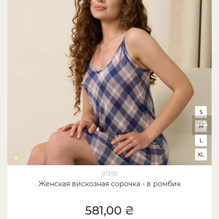
S
M
L
XL
81395
Женская вискозная сорочка - в ромбик
581,00 ₴