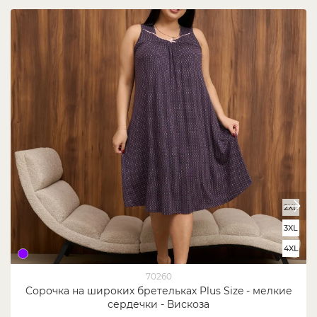
2XL
3XL
4XL
70260
Cорочка на широких бретельках Plus Size - мелкие
сердечки - Вискоза