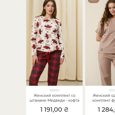
96885
470
Женский комплект со
Женский о
штанами Медведи - кофта
комплект ф
в рубчик - Family look
штанами -
1 191,00 ₴
1 284
мама/дочка