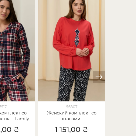
6917
96807
комплект со
Женский комплект со
Женский
етка - Family
штанами -
штанами 
для пары
Геометрические фигуры
1,00 ₴
1 151,00 ₴
1 1