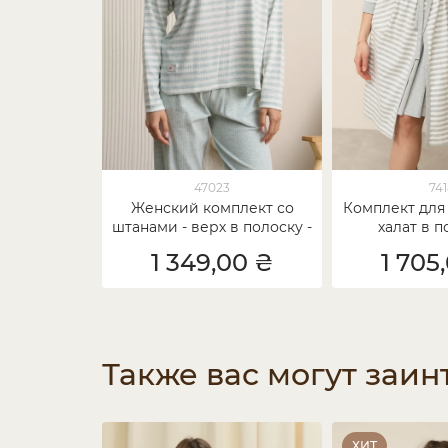
47023
74
Женский комплект со
Комплект для
штанами - верх в полоску -
халат в п
рубчик
сорочкой -
1 349,00 ₴
1 705
Также вас могут заин
ХИТ