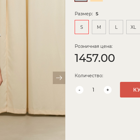
Размер:
S
S
M
L
XL
Розничная цена:
1457.00
Количество:
-
+
К