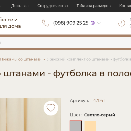
та
Доставка
Сотрудничество
Таблица размеров
Конта
белье и
(098) 909 25 25
для дома
Пижамы со штанами
Женский комплект со штанами - футболка 
 штанами - футболка в поло
Артикул:
47041
Цвет:
Светло-серый