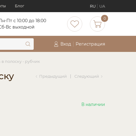
RU
UA
кты
Блог
0
Пн-Пт с 10:00 до 18:00
Сб-Вс выходной
Вход
Регистрация
в полоску - рубчик
ску
Предыдущий
Следующий
В наличии