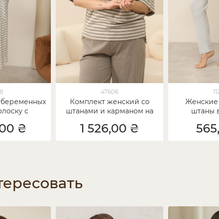
18
47606
1
 беременных
Комплект женский со
Женские
олоску с
штанами и карманом на
штаны в
 в рубчик
футболке Plus Size - в
одно
,00 ₴
1 526,00 ₴
565
рубчик
тересовать