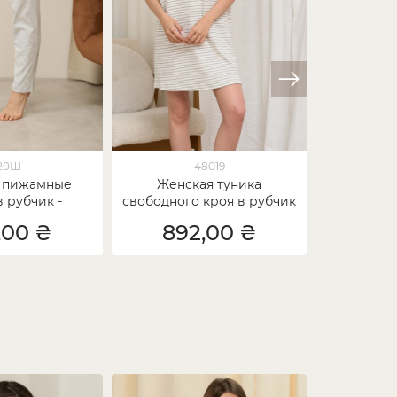
120Ш
48019
 пижамные
Женская туника
Компле
 рубчик -
свободного кроя в рубчик
футболк
тонные
- Полоски, карман
шорты
,00 ₴
892,00 ₴
1 1