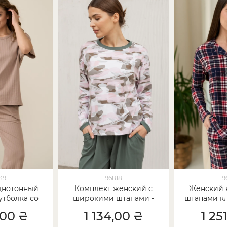
39
96818
9
днотонный
Комплект женский с
Женский 
утболка со
широкими штанами -
штанами кл
 в рубчик
размытый принт
look 
,00 ₴
1 134,00 ₴
1 25