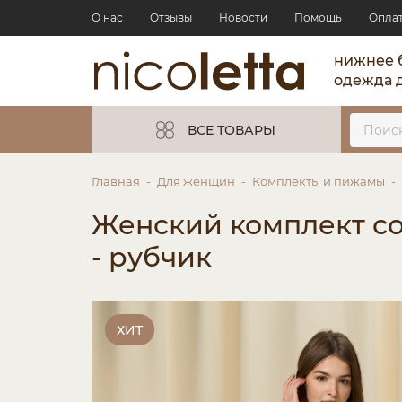
О нас
Отзывы
Новости
Помощь
Опла
нижнее 
одежда 
ВСЕ ТОВАРЫ
Главная
Для женщин
Комплекты и пижамы
Женский комплект со
- рубчик
ХИТ