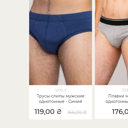
1200-3
113
Трусы-слипы мужские
Плавки 
однотонные - Синий
однотонны
119,00 ₴
176,
166,00 ₴