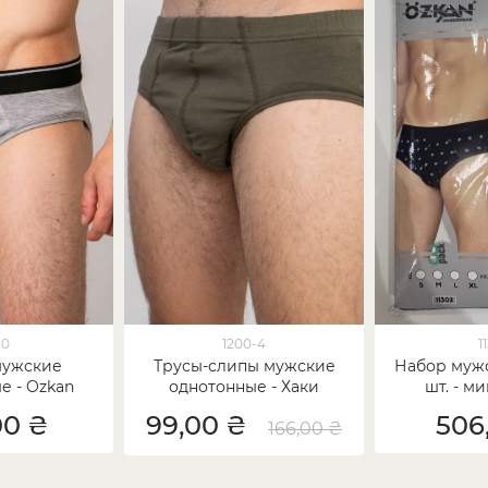
30
1200-4
1
мужские
Трусы-слипы мужские
Набор мужс
е - Ozkan
однотонные - Хаки
шт. - ми
00 ₴
99,00 ₴
506
166,00 ₴