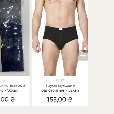
1302
0037
ких плавок 3
Трусы мужские
Набор м
кс - Ozkan
однотонные - Ozkan
3шт
,00 ₴
155,00 ₴
54