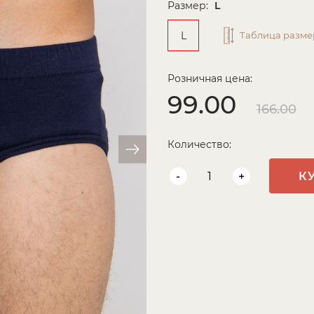
Размер:
L
L
Таблица разме
Розничная цена:
99.00
166.00
Количество:
-
+
К