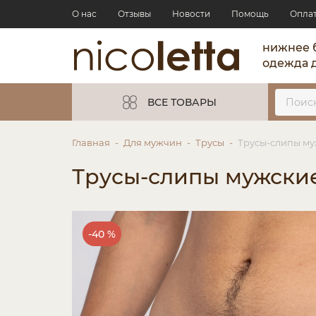
О нас
Отзывы
Новости
Помощь
Опла
нижнее 
одежда 
ВСЕ ТОВАРЫ
Главная
Для мужчин
Трусы
Трусы-слипы му
Трусы-слипы мужские
-40 %