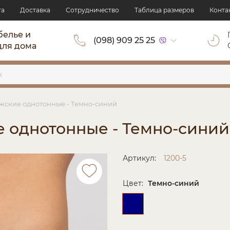
та
Доставка
Сотрудничество
Таблица размеров
Конта
белье и
(098) 909 25 25
для дома
жские однотонные - Темно-синий
 однотонные - Темно-синий
Артикул:
1200-5
Цвет:
Темно-синий