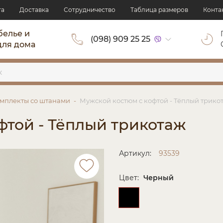
та
Доставка
Сотрудничество
Таблица размеров
Конта
белье и
(098) 909 25 25
для дома
мплекты со штанами
Мужской костюм с кофтой - Тёплый трико
фтой - Тёплый трикотаж
Артикул:
93539
Цвет:
Черный