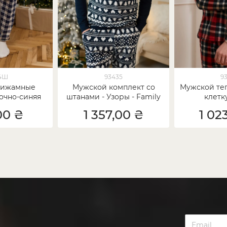
4Ш
93435
9
пижамные
Мужской комплект со
Мужской те
очно-синяя
штанами - Узоры - Family
клетк
тка
look для семьи
00 ₴
1 357,00 ₴
1 02