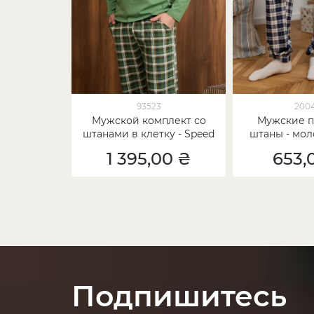
93523
200
Мужской комплект со
Мужские 
штанами в клетку - Speed
штаны - мол
кле
1 395,00 ₴
653,
Подпишитесь