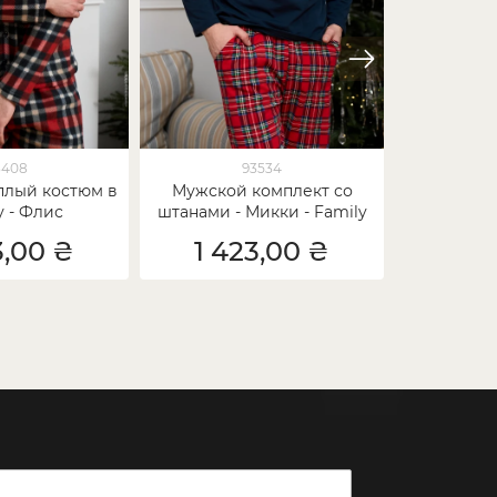
3408
93534
плый костюм в
Мужской комплект со
Мужской
у - Флис
штанами - Микки - Family
штанам
look для семьи
Ин
3,00 ₴
1 423,00 ₴
1 6