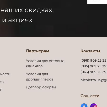
 наших скидках,
 и акциях
Партнерам
Контакты
(098) 909 25 25
Условия для оптовых
клиентов
(095) 909 25 25
(063) 909 25 25
ности
Условия для
дропшипперов
nicoletta.ua@g
еты
Договор оферты
з
Соц. сети