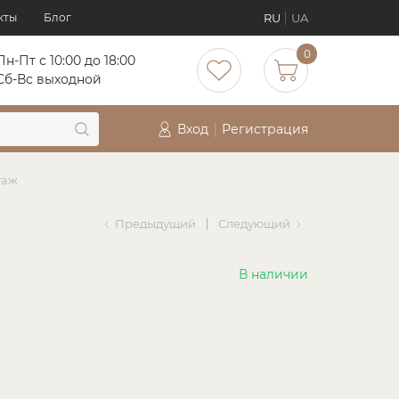
RU
UA
кты
Блог
0
Пн-Пт с 10:00 до 18:00
Сб-Вс выходной
Вход
Регистрация
таж
Предыдущий
Следующий
В наличии